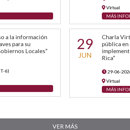
Virtual
MÁS INF
o a la información
Charla Vir
29
laves para su
pública en 
Gobiernos Locales”
implementa
JUN
Rica”
T-6)
29-06-202
Virtual
MÁS INF
VER MÁS